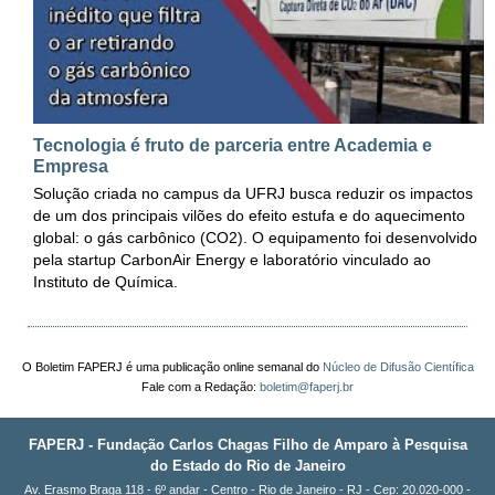
Tecnologia é fruto de parceria entre Academia e
Empresa
Solução criada no campus da UFRJ busca reduzir os impactos
de um dos principais vilões do efeito estufa e do aquecimento
global: o gás carbônico (CO2). O equipamento foi desenvolvido
pela startup CarbonAir Energy e laboratório vinculado ao
Instituto de Química.
O Boletim FAPERJ é uma publicação online semanal do
Núcleo de Difusão Científica
Fale com a Redação:
boletim@faperj.br
FAPERJ - Fundação Carlos Chagas Filho de Amparo à Pesquisa
do Estado do Rio de Janeiro
Av. Erasmo Braga 118 - 6º andar - Centro - Rio de Janeiro - RJ - Cep: 20.020-000 -