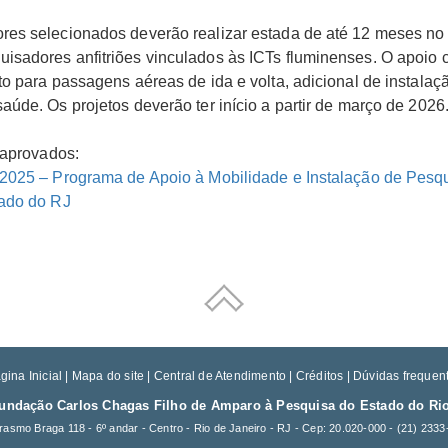
es selecionados deverão realizar estada de até 12 meses no 
sadores anfitriões vinculados às ICTs fluminenses. O apoio 
o para passagens aéreas de ida e volta, adicional de instalaç
úde. Os projetos deverão ter início a partir de março de 2026
 aprovados:
/2025 – Programa de Apoio à Mobilidade e Instalação de Pesq
tado do RJ
gina Inicial
|
Mapa do site
|
Central de Atendimento
|
Créditos
|
Dúvidas frequen
undação Carlos Chagas Filho de Amparo à Pesquisa do Estado do Rio
rasmo Braga 118 - 6º andar - Centro - Rio de Janeiro - RJ - Cep: 20.020-000 -
(21) 2333