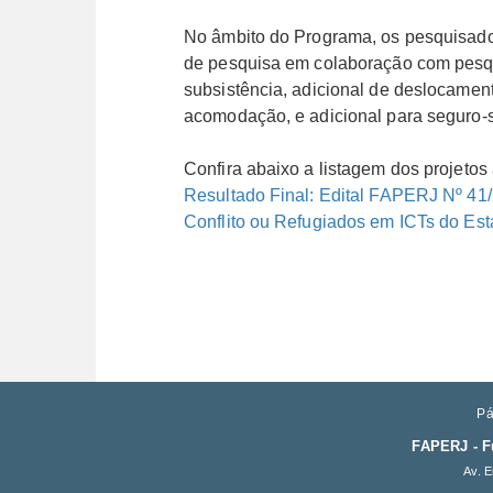
No âmbito do Programa, os pesquisador
de pesquisa em colaboração com pesqui
subsistência, adicional de deslocament
acomodação, e adicional para seguro-sa
Confira abaixo a listagem dos projetos
Resultado Final: Edital FAPERJ Nº 41
Conflito ou Refugiados em ICTs do Es
Pá
FAPERJ - F
Av. E