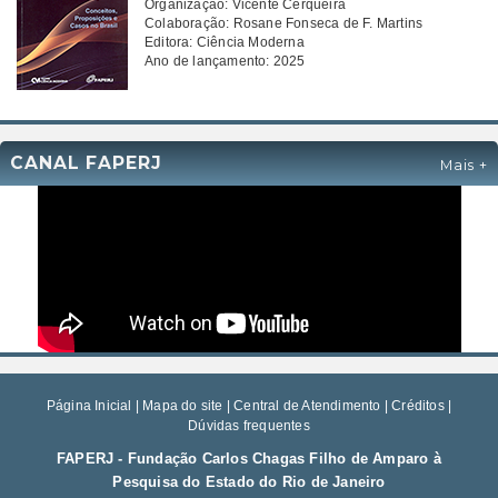
Design para inovação
Conceitos, proposições e casos no Brasil
Organização: Vicente Cerqueira
Colaboração: Rosane Fonseca de F. Martins
Editora: Ciência Moderna
Ano de lançamento: 2025
CANAL FAPERJ
Mais +
Página Inicial
|
Mapa do site
|
Central de Atendimento
|
Créditos
|
Dúvidas frequentes