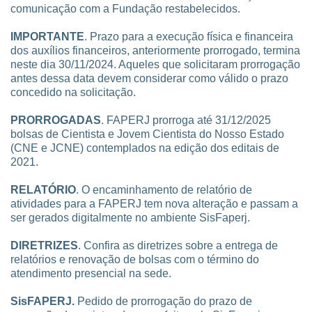
AVISO.
A FAPERJ informa que, após manutenção na rede,
as linhas telefônicas foram reativadas e os serviços de
comunicação com a Fundação restabelecidos.
IMPORTANTE
. Prazo para a execução física e financeira
dos auxílios financeiros, anteriormente prorrogado, termina
neste dia 30/11/2024. Aqueles que solicitaram prorrogação
antes dessa data devem considerar como válido o prazo
concedido na solicitação.
PRORROGADAS
. FAPERJ prorroga até 31/12/2025
bolsas de Cientista e Jovem Cientista do Nosso Estado
(CNE e JCNE) contemplados na edição dos editais de
2021.
RELATÓRIO
. O encaminhamento de relatório de
atividades para a FAPERJ tem nova alteração e passam a
ser gerados digitalmente no ambiente SisFaperj.
DIRETRIZES
. Confira as diretrizes sobre a entrega de
relatórios e renovação de bolsas com o término do
atendimento presencial na sede.