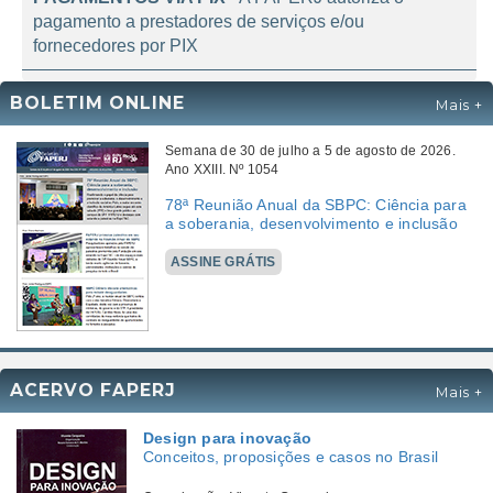
pesquisadores para elaborar ações inclusivas.
PAGAMENTOS VIA PIX
- A FAPERJ autoriza o
pagamento a prestadores de serviços e/ou
fornecedores por PIX
BOLETIM ONLINE
Mais +
Semana de 30 de julho a 5 de agosto de 2026.
Ano XXIII. Nº 1054
78ª Reunião Anual da SBPC: Ciência para
a soberania, desenvolvimento e inclusão
ASSINE GRÁTIS
ACERVO FAPERJ
Mais +