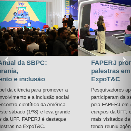
FAPERJ promove série de
palestras em seu estande na
ExpoT&C
Pesquisadores apoiados pela Fundação
participaram da sessão de palestras promovida
pela FAPERJ em seu estande na ExpoT&C, no
campus
da UFF, em Niterói. Um dos espaços
mais visitados da 78ª Reunião Anual da SBPC, a
tenda reuniu agências de fomento, universidades,