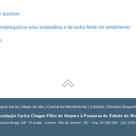
 auxílios
empregatício e/ou estatutário e de outra fonte de rendimento
o
gina Inicial
|
Mapa do site
|
Central de Atendimento
|
Créditos
|
Dúvidas frequen
undação Carlos Chagas Filho de Amparo à Pesquisa do Estado do Rio
rasmo Braga 118 - 6º andar - Centro - Rio de Janeiro - RJ - Cep: 20.020-000 -
(21) 2333