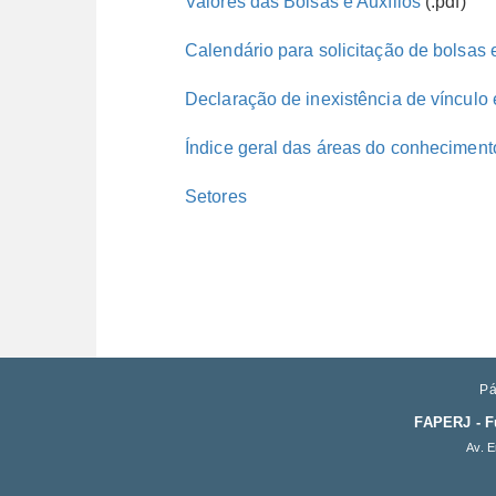
Valores das Bolsas e Auxílios
(.pdf)
Calendário para solicitação de bolsas e
Declaração de inexistência de vínculo 
Índice geral das áreas do conheciment
Setores
Pá
FAPERJ - F
Av. E