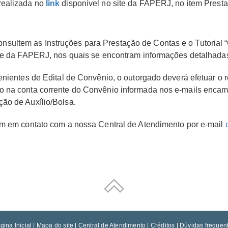
ealizada no
link
disponível no site da FAPERJ, no item Prest
ultem as Instruções para Prestação de Contas e o Tutorial 
site da FAPERJ, nos quais se encontram informações detalhad
enientes de Edital de Convênio, o outorgado deverá efetuar o 
o na conta corrente do Convênio informada nos e-mails enca
ão de Auxílio/Bolsa.
em em contato com a nossa Central de Atendimento por e-mail
gina Inicial
|
Mapa do site
|
Central de Atendimento
|
Créditos
|
Dúvidas frequen