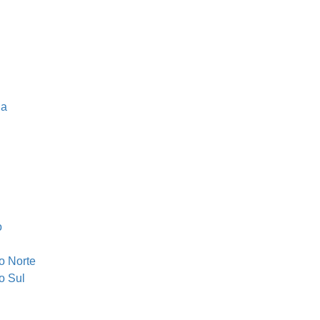
na
o
o Norte
o Sul