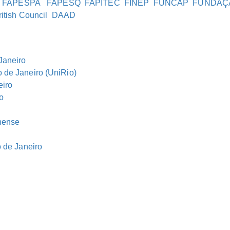
FAPESPA
FAPESQ
FAPITEC
FINEP
FUNCAP
FUNDAÇ
ritish Council
DAAD
Janeiro
 de Janeiro (UniRio)
eiro
o
nense
o de Janeiro