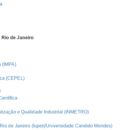
a
 Rio de Janeiro
a (IMPA)
ica (CEPEL)
M
entífica
alização e Qualidade
Industrial (INMETRO)
o Rio de Janeiro (Iuperj/Universidade Candido Mendes)